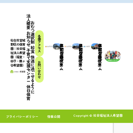
法
人
お
概
む
要
つ
お
選
各
知
択
園
仙台市宮城
ら
制
ア
せ
野区の保育
ク
こ
保
年
こ
保
年
こ
保
年
給
セ
園｜社会福
ど
育
間
ど
育
間
ど
育
間
子
食
ス
祉法人希望
も
プ
行
も
プ
行
も
プ
行
育
快
園
ロ
事
園
ロ
事
園
ロ
事
園（福室・
て
適
概
グ
概
グ
概
グ
田子・鶴ヶ
支
お
に
要
ラ
要
ラ
要
ラ
谷希望園）
問
援
過
い
ム
ム
ム
セ
合
ご
ン
わ
せ
タ
せ
る
ー
よ
休
う
日
に
保
育
Copyright © 社会福祉法人希望園
プライバシーポリシー
情報公開