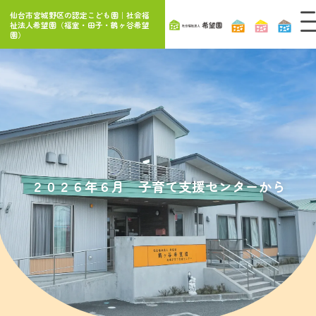
内
仙台市宮城野区の認定こども園｜社会福
容
祉法人希望園（福室・田子・鶴ヶ谷希望
園）
を
ス
キ
ッ
プ
２０２６年６月 子育て支援センターから