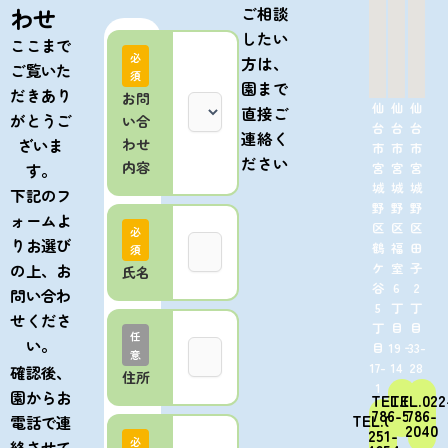
わせ
ご相談
したい
ここまで
必
方は、
ご覧いた
須
園まで
だきあり
お問
仙
仙
仙
直接ご
がとうご
い合
台
台
台
連絡く
ざいま
わせ
市
市
市
ださい
内容
宮
宮
宮
す。
城
城
城
下記のフ
野
野
野
ォームよ
区
区
区
必
りお選び
鶴
福
田
須
ケ
室
子
の上、お
氏名
谷
6
2
問い合わ
5
丁
丁
せくださ
丁
目
目
任
い。
目
19‐
33-
意
17-
14
28
確認後、
住所
1
園からお
TEL.022-
TEL.022
786-5650
786-
TEL.022-
電話で連
2040
251-
必
絡させて