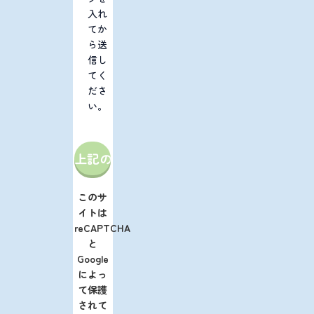
入れ
てか
ら送
信し
てく
ださ
い。
このサ
イトは
reCAPTCHA
と
Google
によっ
て保護
されて