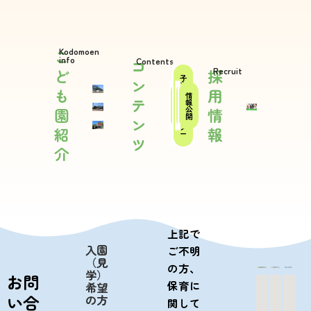
Kodomoen
こ
info
Contents
コ
Recruit
ど
採
子
ン
育
も
用
て
法
休
情
支
テ
人
日
報
援
概
保
公
園
情
セ
要
育
開
ン
ン
タ
紹
報
ー
ツ
介
上記で
入園
ご不明
（見
の方、
学）
お問
保育に
希望
い合
の方
関して