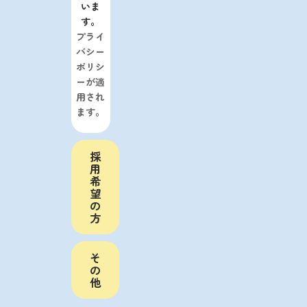
いま
す。
プライ
バシー
ポリシ
ーが適
用され
ます。
採
用
希
望
の
方
そ
の
他