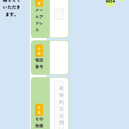
4654
須
いただき
メー
ます。
ルア
ドレ
ス
必
須
電話
番号
必
須
その
他備