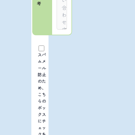
考
スパ
ムメ
ール
防止
のた
め、
こち
らの
ボッ
クス
にチ
ェッ
クを