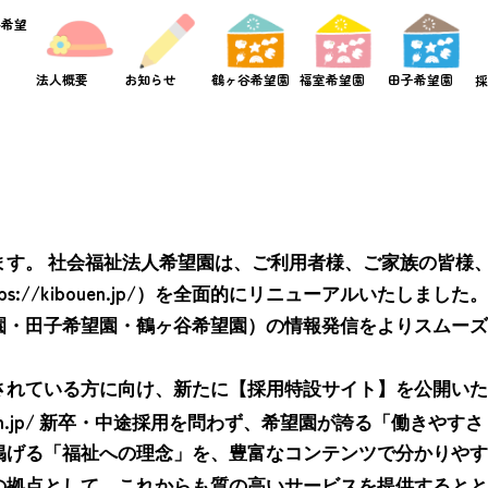
谷希望
法人概要
お知らせ
鶴ヶ谷希望園
福室希望園
田子希望園
ます。 社会福祉法人希望園は、ご利用者様、ご家族の皆様
ps://kibouen.jp/
）を全面的にリニューアルいたしました。
園・田子希望園・鶴ヶ谷希望園）の情報発信をよりスムーズ
されている方に向け、新たに【採用特設サイト】を公開いた
n.jp/
新卒・中途採用を問わず、希望園が誇る「働きやすさ
掲げる「福祉への理念」を、豊富なコンテンツで分かりやす
の拠点として、これからも質の高いサービスを提供するとと