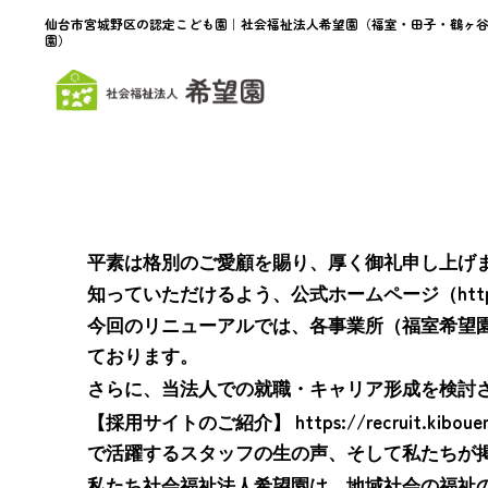
内
仙台市宮城野区の認定こども園｜社会福祉法人希望園（福室・田子・鶴ヶ
容
園）
を
ス
キ
ッ
プ
平素は格別のご愛顧を賜り、厚く御礼申し上げ
htt
知っていただけるよう、公式ホームページ（
今回のリニューアルでは、各事業所（福室希望
ております。
さらに、当法人での就職・キャリア形成を検討
https://recruit.kiboue
【採用サイトのご紹介】
で活躍するスタッフの生の声、そして私たちが
私たち社会福祉法人希望園は、地域社会の福祉