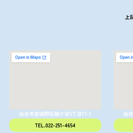
上
仙台市宮城野区鶴ケ谷5丁目17-1
仙台
TEL.022-251-4654