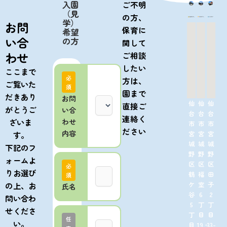
入園
ご不明
（見
の方、
学）
お問
保育に
希望
い合
の方
関して
わせ
ご相談
したい
ここまで
必
方は、
ご覧いた
須
園まで
だきあり
お問
仙
仙
仙
直接ご
がとうご
い合
台
台
台
連絡く
ざいま
わせ
市
市
市
ださい
内容
宮
宮
宮
す。
城
城
城
下記のフ
野
野
野
ォームよ
区
区
区
必
りお選び
鶴
福
田
須
ケ
室
子
の上、お
氏名
谷
6
2
問い合わ
5
丁
丁
せくださ
丁
目
目
任
い。
目
19‐
33-