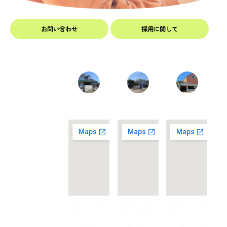
お問い合わせ
採用に関して
鶴ケ谷希
福室希望
田子希望
望園
園
園
仙台市宮城
仙台市宮城
仙台市宮城
野区鶴ケ谷
野区福室6
野区田子2
5丁目17-1
丁目19‐14
丁目33-28