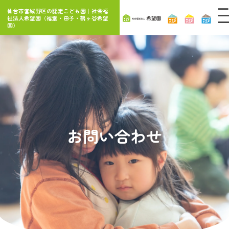
内
仙台市宮城野区の認定こども園｜社会福
容
祉法人希望園（福室・田子・鶴ヶ谷希望
園）
を
ス
キ
ッ
プ
お問い合わせ