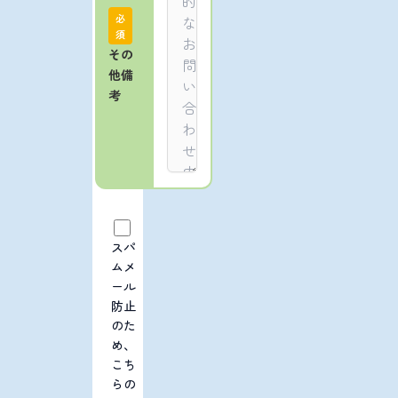
必
須
その
他備
考
スパ
ムメ
ール
防止
のた
め、
こち
らの