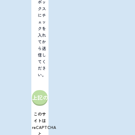
ボッ
クス
にチ
ェッ
クを
入れ
てか
ら送
信し
てく
ださ
い。
このサ
イトは
reCAPTCHA
と