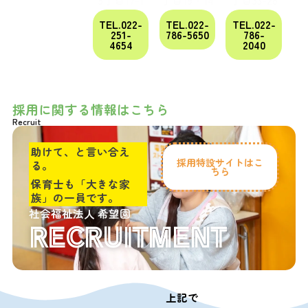
TEL.022-
TEL.022-
TEL.022-
251-
786-5650
786-
4654
2040
採用に関する情報はこちら
Recruit
助けて、と言い合え
採用特設サイトはこ
る。
ちら
保育士も「大きな家
族」の一員です。
社会福祉法人 希望園
RECRUITMENT
上記で