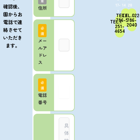
意
17-
14
28
確認後、
住所
1
園からお
TEL.022-
TEL.022
786-5650
786-
TEL.022-
電話で連
2040
251-
必
絡させて
4654
須
いただき
メー
ます。
ルア
ドレ
ス
必
須
電話
番号