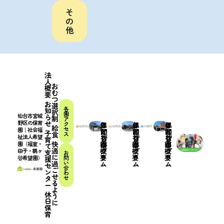
そ
の
他
法
人
お
概
む
要
つ
お
選
各
知
択
園
仙台市宮城
ら
制
ア
せ
野区の保育
ク
こ
保
年
こ
保
年
こ
保
年
給
セ
園｜社会福
ど
育
間
ど
育
間
ど
育
間
子
食
ス
祉法人希望
も
プ
行
も
プ
行
も
プ
行
育
快
園
ロ
事
園
ロ
事
園
ロ
事
園（福室・
て
適
概
グ
概
グ
概
グ
田子・鶴ヶ
支
お
に
要
ラ
要
ラ
要
ラ
谷希望園）
問
援
過
い
ム
ム
ム
セ
合
ご
ン
わ
せ
タ
せ
る
ー
よ
休
う
日
に
保
育