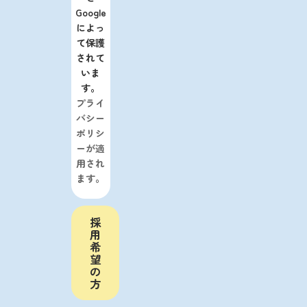
Google
によっ
て保護
されて
いま
す。
プライ
バシー
ポリシ
ーが適
用され
ます。
採
用
希
望
の
方