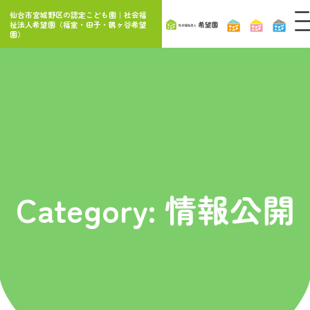
内
仙台市宮城野区の認定こども園｜社会福
容
祉法人希望園（福室・田子・鶴ヶ谷希望
園）
を
ス
キ
ッ
プ
Category: 情報公開