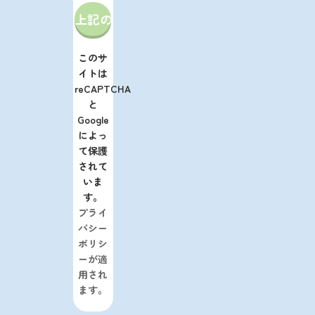
このサ
イトは
reCAPTCHA
と
Google
によっ
て保護
されて
いま
す。
プライ
バシー
ポリシ
ーが適
用され
ます。