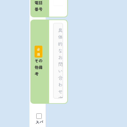
電話
番号
必
須
その
他備
考
スパ