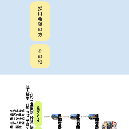
採
用
希
望
の
方
そ
の
他
法
人
お
概
む
要
つ
お
選
各
知
択
園
仙台市宮城
ら
制
ア
せ
野区の保育
ク
こ
保
年
こ
保
年
こ
保
年
給
セ
園｜社会福
ど
育
間
ど
育
間
ど
育
間
子
食
ス
祉法人希望
も
プ
行
も
プ
行
も
プ
行
育
快
園
ロ
事
園
ロ
事
園
ロ
事
園（福室・
て