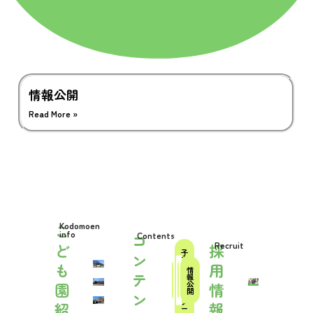
情報公開
Read More »
Kodomoen
こ
info
Contents
コ
Recruit
ど
採
子
ン
育
も
用
て
法
休
情
支
テ
人
日
報
援
概
保
公
園
情
セ
要
育
開
ン
ン
タ
紹
報
ー