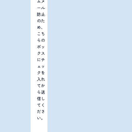
ムメ
ール
防止
のた
め、
こち
らの
ボッ
クス
にチ
ェッ
クを
入れ
てか
ら送
信し
てく
ださ
い。