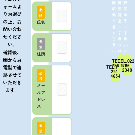
野
野
野
ォームよ
区
区
区
必
りお選び
鶴
福
田
須
ケ
室
子
の上、お
氏名
谷
6
2
問い合わ
5
丁
丁
せくださ
丁
目
目
任
い。
目
19‐
33-
意
17-
14
28
確認後、
住所
1
園からお
TEL.022-
TEL.022
786-5650
786-
TEL.022-
電話で連
2040
251-
必
絡させて
4654
須
いただき
メー
ます。
ルア
ドレ
ス
必
須