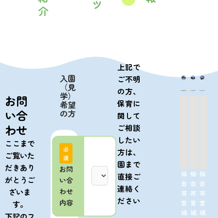
ツ
介
上記で
入園
ご不明
（見
の方、
学）
お問
保育に
希望
い合
の方
関して
わせ
ご相談
したい
ここまで
必
方は、
ご覧いた
須
園まで
だきあり
お問
仙
仙
仙
直接ご
がとうご
い合
台
台
台
連絡く
ざいま
わせ
市
市
市
ださい
内容
宮
宮
宮
す。
城
城
城
下記のフ